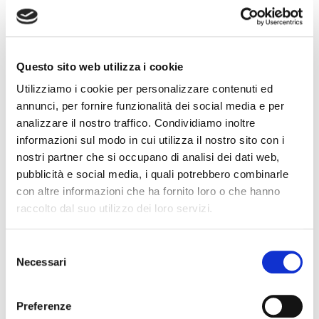
” Il nostro modo per dare una mano è
stendere un braccio”
” Trasforma un gesto semplice in un grande
Questo sito web utilizza i cookie
aiuto. Dona sangue e plasma “
Utilizziamo i cookie per personalizzare contenuti ed
annunci, per fornire funzionalità dei social media e per
Un messaggio che ci rende tutti più consapevoli
analizzare il nostro traffico. Condividiamo inoltre
di quanto ognuno di noi, grazie alla donazione di
informazioni sul modo in cui utilizza il nostro sito con i
sangue e plasma, contribuisca a tenere in vita il
nostri partner che si occupano di analisi dei dati web,
mondo, perché ognuno di noi è parte di esso.
pubblicità e social media, i quali potrebbero combinarle
con altre informazioni che ha fornito loro o che hanno
raccolto dal suo utilizzo dei loro servizi.
In questa ricorrenza internazionale,
vogliamo ringraziare anche noi tutti i
donatori per la loro generosità
.
Selezione
Necessari
del
Un particolare grazie a chi dona con regolarità e
consenso
ci aiuta a diffondere la cultura del dono.
Preferenze