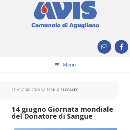
Skip
Skip
Skip
Skip
to
to
to
to
primary
main
primary
footer
navigation
content
sidebar
Menu
25 MAGGIO 2026
DA
SERGIO BECCACECI
14 giugno Giornata mondiale
del Donatore di Sangue