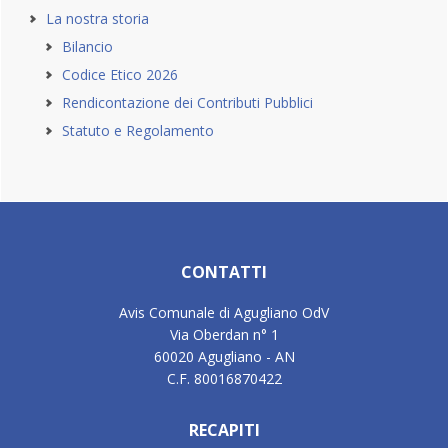
La nostra storia
Bilancio
Codice Etico 2026
Rendicontazione dei Contributi Pubblici
Statuto e Regolamento
Footer
CONTATTI
Avis Comunale di Agugliano OdV
Via Oberdan n° 1
60020 Agugliano - AN
C.F. 80016870422
RECAPITI