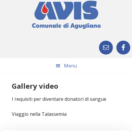
Skip
Skip
Skip
Skip
to
to
to
to
primary
main
primary
footer
navigation
content
sidebar
Menu
Gallery video
I requisiti per diventare donatori di sangue
Viaggio nella Talassemia