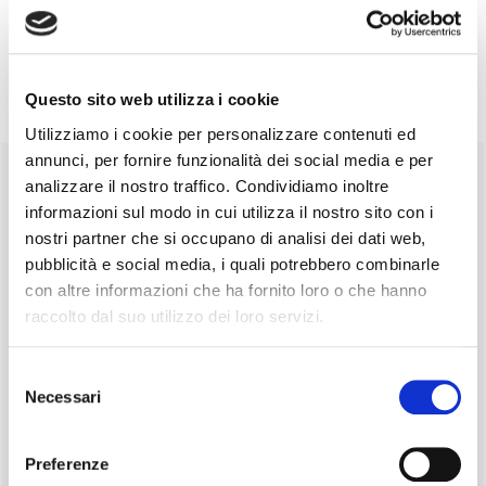
Questo sito web utilizza i cookie
Utilizziamo i cookie per personalizzare contenuti ed
Primary
annunci, per fornire funzionalità dei social media e per
PAGINE
analizzare il nostro traffico. Condividiamo inoltre
Sidebar
informazioni sul modo in cui utilizza il nostro sito con i
Che cos’è l’AVIS
nostri partner che si occupano di analisi dei dati web,
Contatti
pubblicità e social media, i quali potrebbero combinarle
Dove siamo
con altre informazioni che ha fornito loro o che hanno
raccolto dal suo utilizzo dei loro servizi.
Cookie Policy
Diventa donatore
Selezione
Il sangue
Necessari
del
Esecutivo
consenso
Gallery fotografica
Preferenze
50 anni di AVIS Agugliano