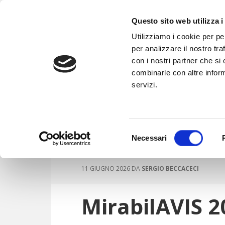
Skip
Skip
Skip
Skip
to
to
to
to
Questo sito web utilizza i
primary
main
primary
footer
Utilizziamo i cookie per pe
navigation
content
sidebar
per analizzare il nostro tra
con i nostri partner che si
La nostra storia
Cos’è l’AVIS
Diventa 
combinarle con altre inform
servizi.
NEWS ED EVENTI
Selezione
Necessari
del
consenso
11 GIUGNO 2026
DA
SERGIO BECCACECI
MirabilAVIS 2