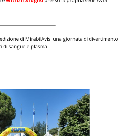
ire
entro il 3 luglio
presso la propria sede AVIS
___________________________
 edizione di MirabilAvis, una giornata di divertimento
ri di sangue e plasma.