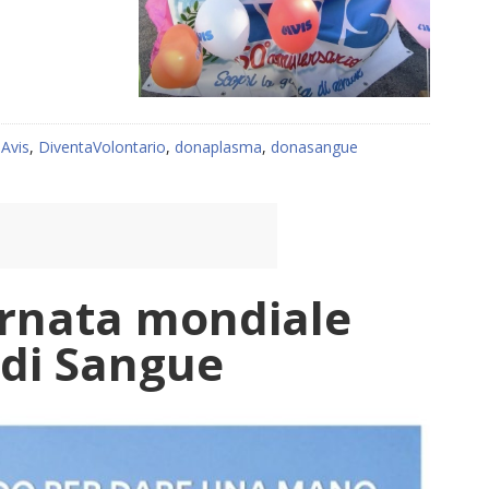
:
Avis
,
DiventaVolontario
,
donaplasma
,
donasangue
ornata mondiale
 di Sangue