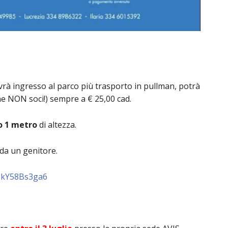
rà ingresso al parco più trasporto in pullman, potrà
e NON soci!) sempre a € 25,00 cad.
o 1 metro
di altezza.
da un genitore.
RJkY58Bs3ga6