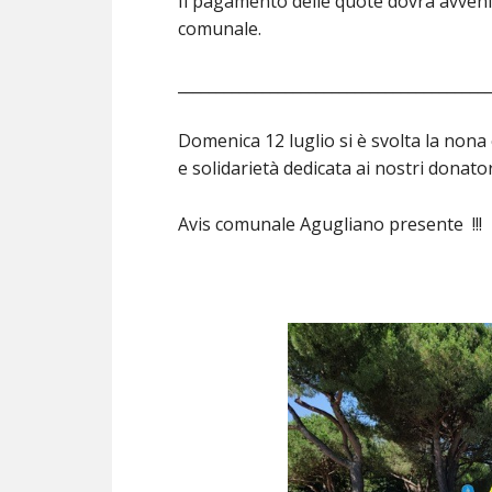
Il pagamento delle quote dovrà avven
comunale.
________________________________________
Domenica 12 luglio si è svolta la nona
e solidarietà dedicata ai nostri donato
Avis comunale Agugliano presente !!!