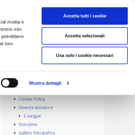
Accetta tutti i cookie
cial media e
nostro sito
Accetta selezionati
i potrebbero
ei loro
Primary
Usa solo i cookie necessari
PAGINE
Sidebar
Che cos’è l’AVIS
Contatti
Mostra dettagli
Dove siamo
Cookie Policy
Diventa donatore
Il sangue
Esecutivo
Gallery fotografica