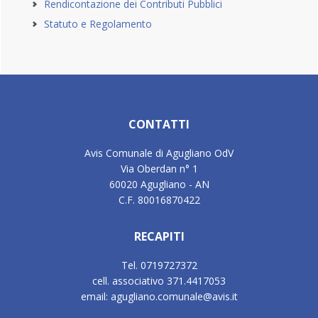
Rendicontazione dei Contributi Pubblici
Statuto e Regolamento
Footer
CONTATTI
Avis Comunale di Agugliano OdV
Via Oberdan n° 1
60020 Agugliano - AN
C.F. 80016870422
RECAPITI
Tel. 0719727372
cell. associativo 371.4417053
email: agugliano.comunale@avis.it