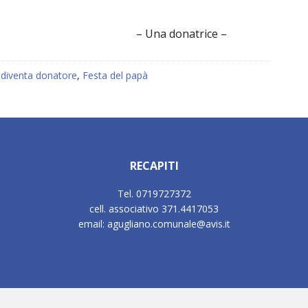
– Una donatrice –
:
diventa donatore
,
Festa del papà
RECAPITI
Tel. 0719727372
cell. associativo 371.4417053
email: agugliano.comunale@avis.it