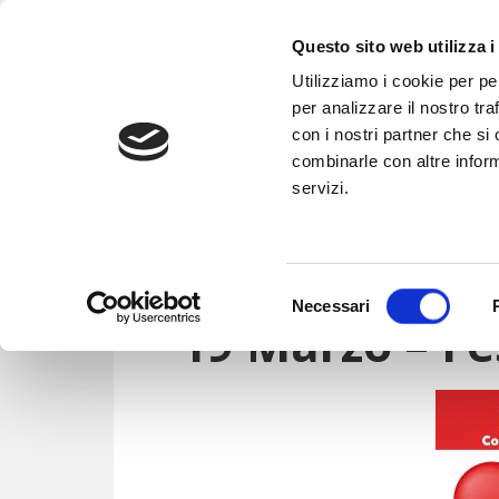
Skip
Skip
Skip
Skip
to
to
to
to
Questo sito web utilizza i
primary
main
primary
footer
Utilizziamo i cookie per pe
navigation
content
sidebar
per analizzare il nostro tra
con i nostri partner che si
La nostra storia
Cos’è l’AVIS
Diventa 
combinarle con altre inform
servizi.
18 MARZO 2021
DA
AVIS AGUGLIANO
Selezione
Necessari
del
19 Marzo – Fe
consenso