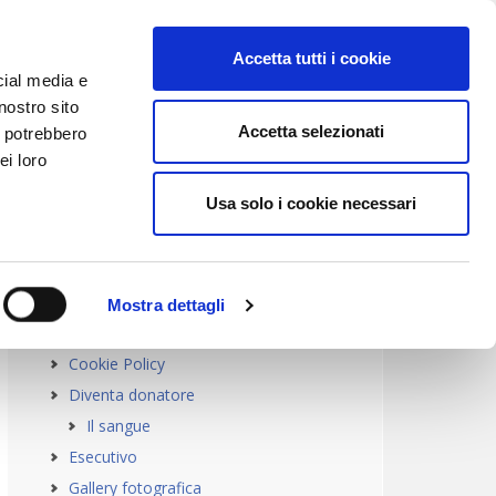
Accetta tutti i cookie
cial media e
nostro sito
Accetta selezionati
i potrebbero
ei loro
Primary
Usa solo i cookie necessari
PAGINE
Sidebar
Che cos’è l’AVIS
Contatti
Mostra dettagli
Dove siamo
Cookie Policy
Diventa donatore
Il sangue
Esecutivo
Gallery fotografica