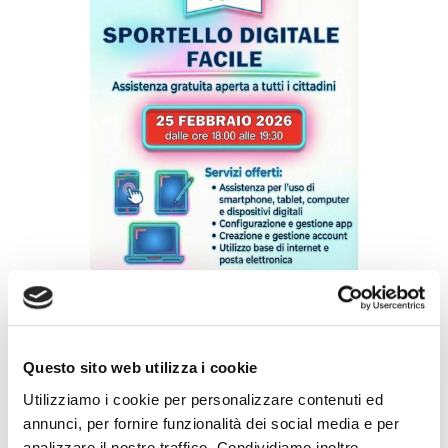
Dopo il grande successo del primo
Questo sito web utilizza i cookie
appuntamento, torna l’apertura dello Sportello
Utilizziamo i cookie per personalizzare contenuti ed
Digitale.
annunci, per fornire funzionalità dei social media e per
analizzare il nostro traffico. Condividiamo inoltre