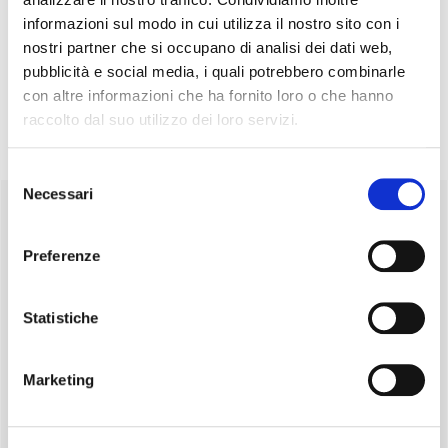
Vi Aspettiamo !
informazioni sul modo in cui utilizza il nostro sito con i
nostri partner che si occupano di analisi dei dati web,
pubblicità e social media, i quali potrebbero combinarle
con altre informazioni che ha fornito loro o che hanno
Filed Under:
News ed Eventi
raccolto dal suo utilizzo dei loro servizi.
Selezione
Primary
Necessari
del
PAGINE
consenso
Sidebar
Preferenze
Che cos’è l’AVIS
Contatti
Dove siamo
Statistiche
Cookie Policy
Diventa donatore
Marketing
Il sangue
Esecutivo