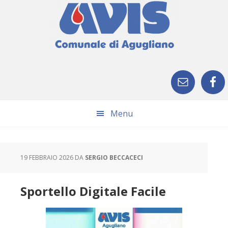
Skip
Skip
Skip
Skip
to
to
to
to
primary
main
primary
footer
navigation
content
sidebar
Menu
19 FEBBRAIO 2026
DA
SERGIO BECCACECI
Sportello Digitale Facile