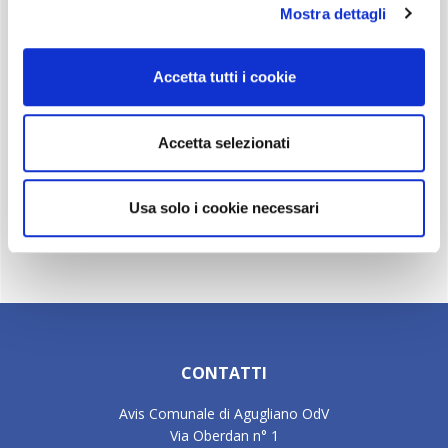
Gallery fotografica
Mostra dettagli
50 anni di AVIS Agugliano
Gallery video
Accetta tutti i cookie
Gemellaggio con Vipiteno
La nostra storia
Accetta selezionati
Bilancio
Codice Etico 2026
Rendicontazione dei Contributi Pubblici
Usa solo i cookie necessari
Statuto e Regolamento
Footer
CONTATTI
Avis Comunale di Agugliano OdV
Via Oberdan n° 1