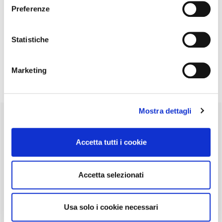
Preferenze
Statistiche
Marketing
Filed Under:
News ed Eventi
Primary
Mostra dettagli
PAGINE
Sidebar
Che cos’è l’AVIS
Accetta tutti i cookie
Contatti
Dove siamo
Accetta selezionati
Cookie Policy
Diventa donatore
Usa solo i cookie necessari
Il sangue