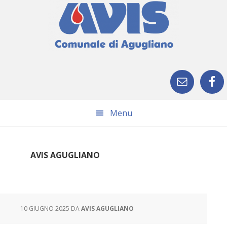
Skip
Skip
Skip
Skip
to
to
to
to
primary
main
primary
footer
navigation
content
sidebar
Menu
AVIS AGUGLIANO
10 GIUGNO 2025
DA
AVIS AGUGLIANO