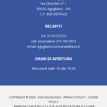
Via Oberdan n° 1
60020 Agugliano - AN
C.F. 80016870422
RECAPITI
Tel. 0719727372
cell. associativo 371.4417053
email: agugliano.comunale@avis.it
ORARI DI APERTURA
Mercoledì dalle 18 alle 19.30
COPYRIGHT © 2026 · AVIS AGUGLIANO -
PRIVACY POLICY
-
COOKIE
POLICY
-
RINNOVA O MODIFICA LA TUA AUTORIZZAZIONE AI COOKIE