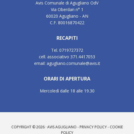
Avis Comunale di Agugliano OdV
Via Oberdan n° 1
60020 Agugliano - AN
C.F. 80016870422
RECAPITI
Tel. 0719727372
cell. associativo 371.4417053
email: agugliano.comunale@avis.it
ORARI DI APERTURA
Mercoledì dalle 18 alle 19.30
COPYRIGHT © 2026 · AVIS AGUGLIANO -
PRIVACY POLICY
-
COOKIE
POLICY