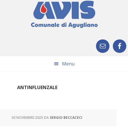
Skip
Skip
Skip
Skip
to
to
to
to
primary
main
primary
footer
navigation
content
sidebar
Menu
ANTINFLUENZALE
30 NOVEMBRE 2025
DA
SERGIO BECCACECI