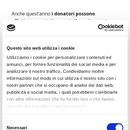
Anche quest’anno
i donatori possono
effettuare gratuitamente il vaccino contro
l’influenza,
come ormai è di consuetudine.
– Perché vaccinarsi ?
Questo sito web utilizza i cookie
I donatori rappresentano una risorsa
Utilizziamo i cookie per personalizzare contenuti ed
annunci, per fornire funzionalità dei social media e per
inestimabile per la società
, e il loro benessere
analizzare il nostro traffico. Condividiamo inoltre
è fondamentale per garantire un apporto
informazioni sul modo in cui utilizza il nostro sito con i
costante di sangue a chi ne ha bisogno.
nostri partner che si occupano di analisi dei dati web,
pubblicità e social media, i quali potrebbero combinarle
Questo atto non solo protegge la salute
con altre informazioni che ha fornito loro o che hanno
personale del donatore ma contribuisce a creare
raccolto dal suo utilizzo dei loro servizi.
una barriera robusta contro la diffusione del
virus nell’intera comunità.
Selezione
Necessari
del